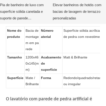
Pia de banheiro de luxo com
Elevar banheiros de hotéis com
superfície sólida canelada e
bacias de lavagem de terrazzo
suporte de parede
personalizadas
personalizado com design de
Nome do
Bacia de
Número
Superfície sólida acrílica / r
fundo curvo da KKR
produto
montage
aterial
de pedra com revestimento 
m em pa
rede
Tamanho
1200x46
Acabamento
Matt & Brilhante
0x145(m
de
m)
superfície
Superfície
Mate /
Forma
Redondo/quadrado/retangul
Brilhante
ou irregular
O lavatório com parede de pedra artificial é