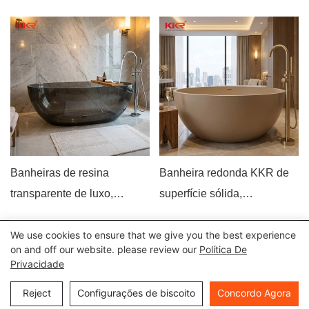
Banheiras de resina
Banheira redonda KKR de
transparente de luxo,
superfície sólida,
banheira de resina
autoportante, em resina de
transparente autoportante
pedra, com fundo plano,
We use cookies to ensure that we give you the best experience
Todos os direitos reservados © 2024 Kingkonree International
on and off our website. please review our
Política De
para hotéis e vilas.
luxuosa, moderna, profunda,
Privacidade
China Surface Industrial Co., Ltd |
Política de Privacidade
Mapa
circular, bege fosco.
do site
Reject
Configurações de biscoito
Concordo Agora