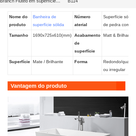
Branch Fluted em superfície
B114
sólida KKR-B114
Nome do
Banheira de
Número
Superfície sólida 
produto
superfície sólida
aterial
de pedra com re
Tamanho
1690x725x610(mm)
Acabamento
Matt & Brilhante
de
superfície
Superfície
Mate / Brilhante
Forma
Redondo/quadrad
ou irregular
Vantagem do produto