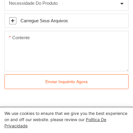
Necessidade Do Produto
Carregue Seus Arquivos
Contente
Enviar Inquérito Agora
We use cookies to ensure that we give you the best experience
Todos os direitos reservados © 2024 Kingkonree International
on and off our website. please review our
Política De
Privacidade
China Surface Industrial Co., Ltd |
Política de Privacidade
Mapa