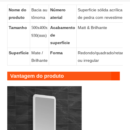
1910
pia de banheiro, pedestal
Nome do
Bacia au
Número
Superfície sólida acrílica / r
produto
tônoma
aterial
de pedra com revestimento 
Tamanho
Acabamento
Matt & Brilhante
500x400x
de
930(mm)
superfície
Superfície
Mate /
Forma
Redondo/quadrado/retangul
Brilhante
ou irregular
Vantagem do produto