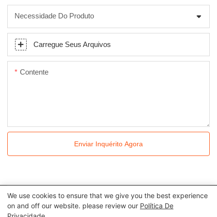
Necessidade Do Produto
Carregue Seus Arquivos
Contente
Enviar Inquérito Agora
We use cookies to ensure that we give you the best experience
Todos os direitos reservados © 2024 Kingkonree International
on and off our website. please review our
Política De
Privacidade