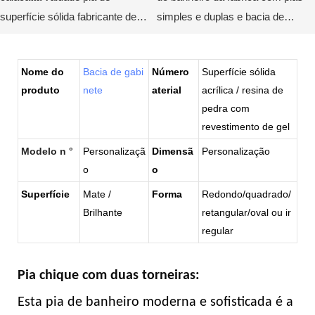
superfície sólida fabricante de
simples e duplas e bacia de
utensílios sanitários kkr-m069
lavagem de espelho para
banheiro do hotel KKR-M8818-2
Nome do
Bacia de gabi
Número
Superfície sólida
produto
nete
aterial
acrílica / resina de
pedra com
revestimento de gel
Modelo n °
Personalizaçã
Dimensã
Personalização
o
o
Superfície
Mate /
Forma
Redondo/quadrado/
Brilhante
retangular/oval ou ir
regular
Pia chique com duas torneiras:
Esta pia de banheiro moderna e sofisticada é a