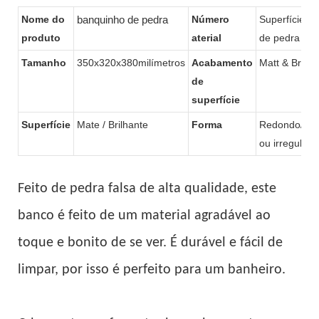
hotéis e chuveiros particulares
banheiro KKR-Stool-l
Nome do
banquinho de pedra
Número
Superfície sól
kkr-stool-e
produto
aterial
de pedra com
Tamanho
350x320x380milímetros
Acabamento
Matt & Brilha
de
superfície
Superfície
Mate / Brilhante
Forma
Redondo/quad
ou irregular
Feito de pedra falsa de alta qualidade, este
banco é feito de um material agradável ao
toque e bonito de se ver. É durável e fácil de
limpar, por isso é perfeito para um banheiro.