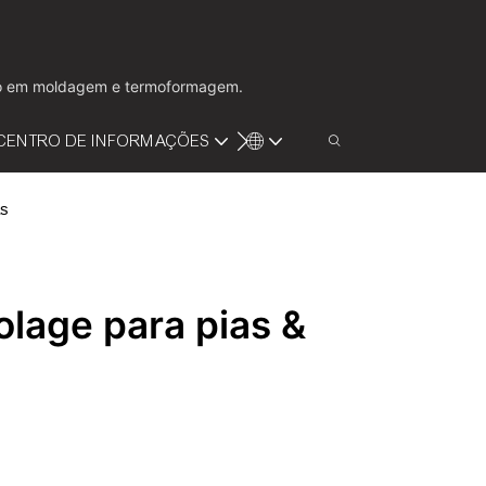
ação em moldagem e termoformagem.
CENTRO DE INFORMAÇÕES
VÍDEO
CONTATE-NOS
as
lage para pias & 