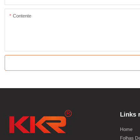
Contente
Links 
Home
Folhas De