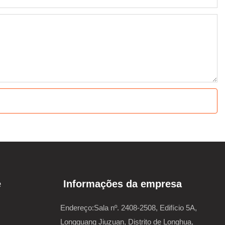
e
Informações da empresa
Endereço:Sala nº. 2408-2508, Edifício 5A,
Longguang Jiuzuan, Distrito de Longhua,