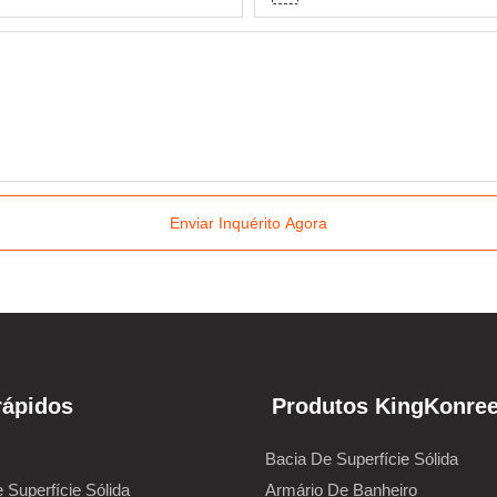
Enviar Inquérito Agora
rápidos
Produtos KingKonre
Bacia De Superfície Sólida
 Superfície Sólida
Armário De Banheiro