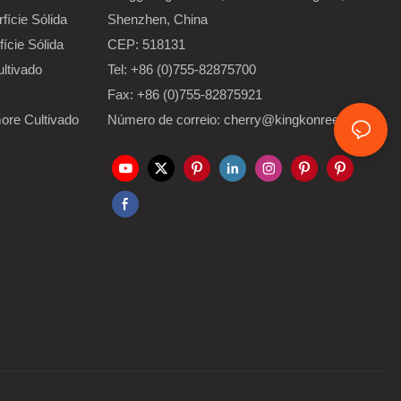
ície Sólida
Shenzhen, China
ície Sólida
CEP: 518131
ltivado
Tel: +86 (0)755-82875700
Fax: +86 (0)755-82875921
re Cultivado
Número de correio: cherry@kingkonree.com