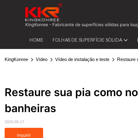
KingKonree - Fabricante de superfícies sólidas para 
HOME
FOLHAS DE SUPERFÍCIE SÓLIDA
KingKonree
Vídeo
Vídeo de instalação e teste
Restaure s
Restaure sua pia como nova
banheiras
2025-05-17
Inquirir