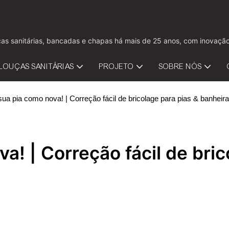
louças sanitárias, bancadas e chapas há mais de 25 anos, com inov
LOUÇAS SANITÁRIAS
PROJETO
SOBRE NÓS
ua pia como nova! | Correção fácil de bricolage para pias & banheir
! | Correção fácil de brico