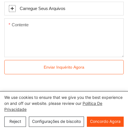
Carregue Seus Arquivos
Contente
Enviar Inquérito Agora
We use cookies to ensure that we give you the best experience
Todos os direitos reservados © 2024 Kingkonree International
on and off our website. please review our
Política De
Privacidade
China Surface Industrial Co., Ltd |
Política de Privacidade
Mapa
do site
Reject
Configurações de biscoito
Concordo Agora