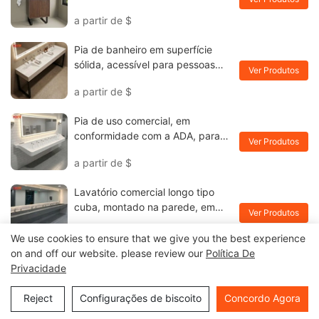
Kingkonree
a partir de
$
Pia de banheiro em superfície
sólida, acessível para pessoas
Ver Produtos
com deficiência | Lavatório
a partir de
$
integrado personalizado com
base metálica
Pia de uso comercial, em
conformidade com a ADA, para
Ver Produtos
escolas e edifícios públicos.
a partir de
$
Lavatório em superfície sólida
resistente a mofo.
Lavatório comercial longo tipo
cuba, montado na parede, em
Ver Produtos
superfície sólida, para banheiros
a partir de
$
públicos, em conformidade com a
We use cookies to ensure that we give you the best experience
ADA (Lei de Acessibilidade para
on and off our website. please review our
Política De
Pia de superfície sólida tipo cuba,
Americanos com Deficiências).
Privacidade
em conformidade com a ADA,
Ver Produtos
para lavagem de ambientes
Reject
Configurações de biscoito
Concordo Agora
a partir de
$
internos.