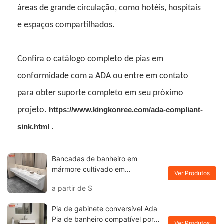
áreas de grande circulação, como hotéis, hospitais
e espaços compartilhados.
Confira o catálogo completo de pias em
conformidade com a ADA ou entre em contato
para obter suporte completo em seu próximo
projeto.
https://www.kingkonree.com/ada-compliant-
sink.html
.
Bancadas de banheiro em
mármore cultivado em
Ver Produtos
conformidade com a ADA &
a partir de
$
Bancadas de banheiro M8819
Pia de gabinete conversível Ada
Pia de banheiro compatível por
Ver Produtos