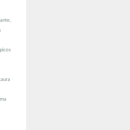
ante,
s
ópicos
taura
uma