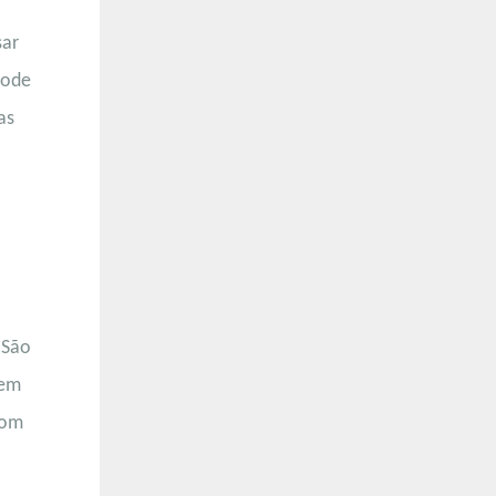
sar
pode
as
 São
tem
com