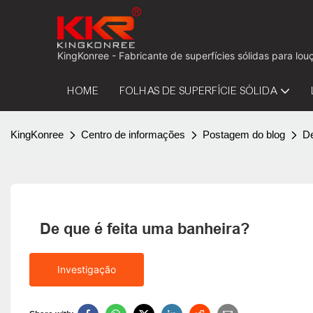
KingKonree - Fabricante de superfícies sólidas para 
HOME
FOLHAS DE SUPERFÍCIE SÓLIDA
KingKonree
Centro de informações
Postagem do blog
De
De que é feita uma banheira?
Investigação