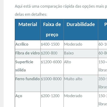
Aqui está uma comparação rápida das opções mais p
delas em detalhes:
Material
Faixa de
Durabilidade
P
preço
Acrílico
$400-1500
Moderado
60-1
Fibra de vidro
$200-800
Baixo
60-80
Superfície
$1200-6000
Alto
150-
sólida
libra
Ferro fundido
$1000-8000
Muito alto
350-
libra
Aço
$200-1200
Moderado
150-
libra