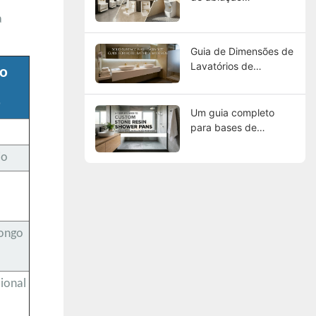
adequada?
a
Guia de Dimensões de
Lavatórios de
vo
Superfície Sólida para
Projetos de Banheiros
o
de Hotéis
Um guia completo
para bases de
chuveiro
personalizadas em
io
resina de pedra
longo
ional