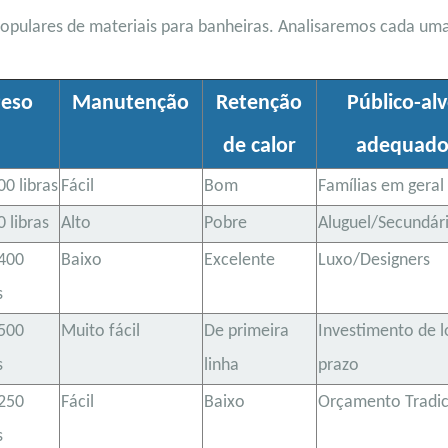
opulares de materiais para banheiras. Analisaremos cada um
eso
Manutenção
Retenção
Público-al
de calor
adequad
00 libras
Fácil
Bom
Famílias em geral
 libras
Alto
Pobre
Aluguel/Secundár
400
Baixo
Excelente
Luxo/Designers
s
500
Muito fácil
De primeira
Investimento de 
s
linha
prazo
250
Fácil
Baixo
Orçamento Tradic
s