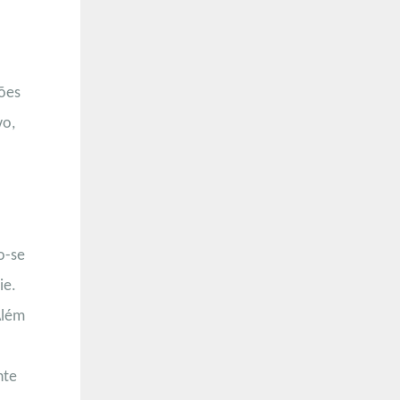
ões
vo,
o-se
ie.
Além
nte