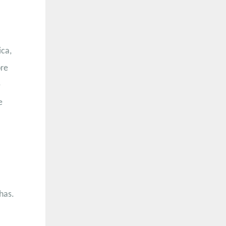
ica,
bre
é
e
has.