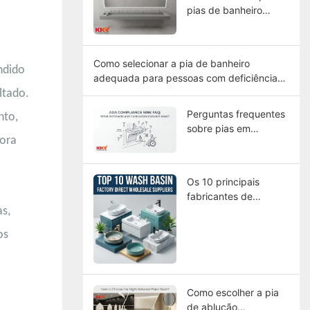
pias de banheiro
comerciais compridas
Como selecionar a pia de banheiro
ndido
adequada para pessoas com deficiência
em diferentes tipos de edifícios?
ltado.
Perguntas frequentes
nto,
sobre pias em
bora
conformidade com a
ADA: Quais são as
maiores
Os 10 principais
preocupações de
fabricantes de
arquitetos e
as,
lavatórios na China
empreiteiros?
os
Como escolher a pia
de ablução