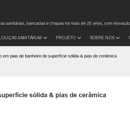
louças sanitárias, bancadas e chapas há mais de 25 anos, com inov
LOUÇAS SANITÁRIAS
PROJETO
SOBRE NÓS
em pias de banheiro de superfície sólida & pias de cerâmica
perfície sólida & pias de cerâmica