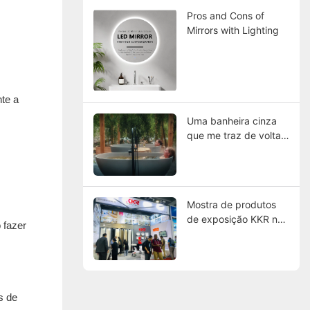
banheiros
Pros and Cons of
Mirrors with Lighting
te a
Uma banheira cinza
que me traz de volta à
natureza
Mostra de produtos
de exposição KKR na
 fazer
134ª Feira de Cantão
s de