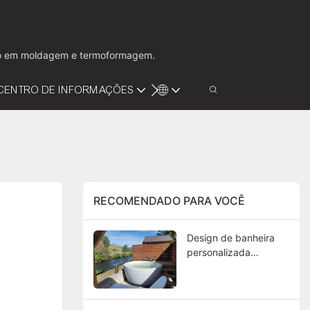
ação em moldagem e termoformagem.
CENTRO DE INFORMAÇÕES
VÍDEO
CONTATE-NOS
RECOMENDADO PARA VOCÊ
Design de banheira
personalizada
Kingkonree que está
chamando a atenção