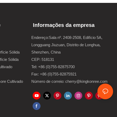
e
Informações da empresa
Endereço:Sala nº. 2408-2508, Edifício 5A,
Longguang Jiuzuan, Distrito de Longhua,
ície Sólida
Shenzhen, China
ície Sólida
CEP: 518131
ltivado
Tel: +86 (0)755-82875700
Fax: +86 (0)755-82875921
re Cultivado
Número de correio: cherry@kingkonree.com