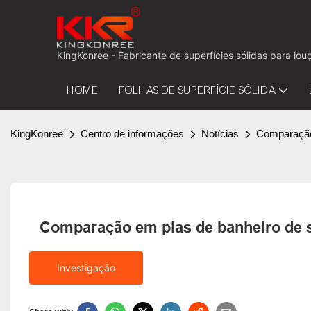
KingKonree - Fabricante de superfícies sólidas para 
HOME
FOLHAS DE SUPERFÍCIE SÓLIDA
KingKonree
Centro de informações
Notícias
Comparação 
Comparação em pias de banheiro de su
Investigação