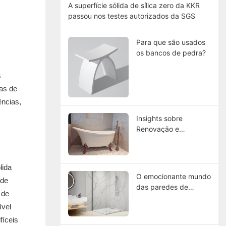
A superfície sólida de sílica zero da KKR
passou nos testes autorizados da SGS
Para que são usados ​​
os bancos de pedra?
s
as de
ências,
Insights sobre
Renovação e
Remodelação do
Central Hotel-Macau
Renovado:
lida
Escolhendo a Melhor
O emocionante mundo
 de
Banheira de Superfície
das paredes de
Sólida
 de
chuveiro de pedra
ível
projetada: uma nova
era no design de
fíceis